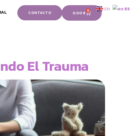
EN
ES
0
UAL
CONTACTO
0,00
€
endo El Trauma