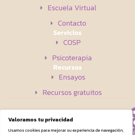
Escuela Virtual
Contacto
Servicios
COSP
Psicoterapia
Recursos
Ensayos
Recursos gratuitos
ALLRIGHT
Política de privacidad
Accesibilidad
Valoramos tu privacidad
RESERVED
-
Aviso legal
Política de cookies
Usamos cookies para mejorar su experiencia de navegación,
CULTIVANDO