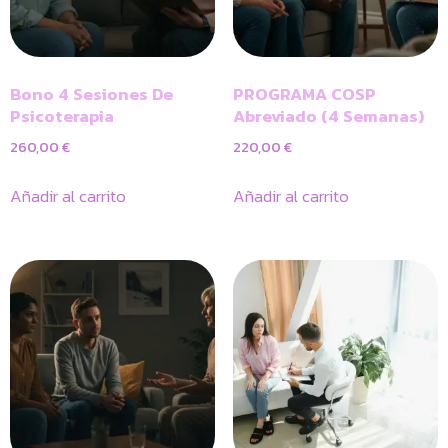
Bono 4 Sesiones De
PROGRAMA COSP
Psicoterapia
Abreviado (4 Semanas)
260,00
€
220,00
€
Añadir al carrito
Añadir al carrito